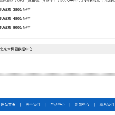
高压联络；UPS（施耐德、艾默生）：500KVA/台，2N并机模式；冗余配
U价格 3500/台/年
U价格 4500/台/年
U价格 8000/台/年
北京木樨园数据中心
网站首页
|
关于我们
|
产品中心
|
新闻中心
|
联系我们