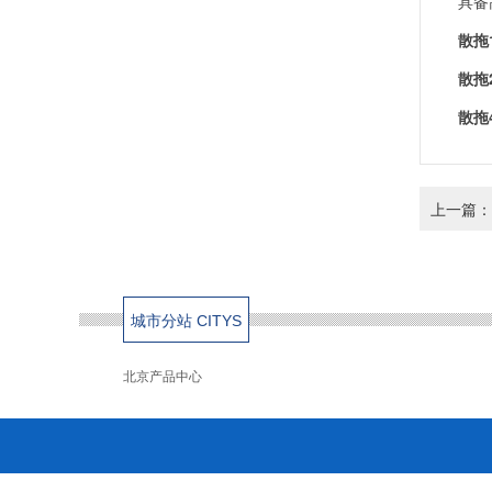
具备
散拖1
散拖2
散拖4
上一篇：
城市分站 CITYS
北京产品中心