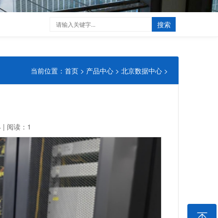
搜索
当前位置：
首页
>
产品中心
>
北京数据中心
>
44 | 阅读：1